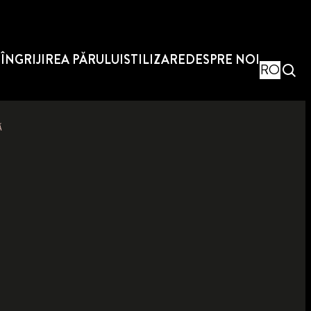
E
ÎNGRIJIREA PĂRULUI
STILIZARE
DESPRE NOI
RO
Ă