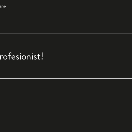
lare
rofesionist!