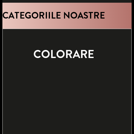
INTENSE KERATIN
MAX HOLD
CATEGORIILE NOASTRE
ȘAMPON
FIXATIV
COLORARE