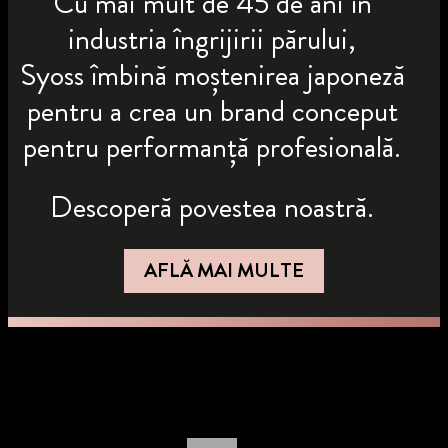
Cu mai mult de 45 de ani în
industria îngrijirii părului,
Syoss îmbină moștenirea japoneză
pentru a crea un brand conceput
pentru performanță profesională.
Descoperă povestea noastră.
AFLĂ MAI MULTE