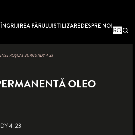
E
ÎNGRIJIREA PĂRULUI
STILIZARE
DESPRE NOI
RO
TENSE ROȘCAT BURGUNDY 4_23
PERMANENTĂ OLEO
DY 4_23